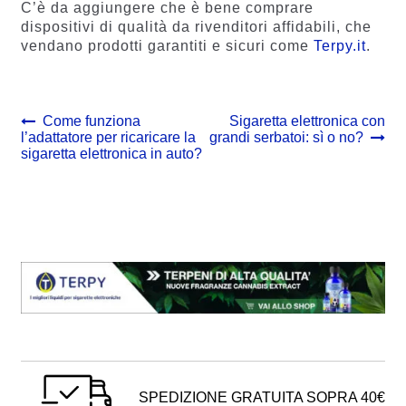
C’è da aggiungere che è bene comprare
dispositivi di qualità da rivenditori affidabili, che
vendano prodotti garantiti e sicuri come
Terpy.it
.
Navigazione
Previous
Next
Come funziona
Sigaretta elettronica con
post:
post:
l’adattatore per ricaricare la
grandi serbatoi: sì o no?
articoli
sigaretta elettronica in auto?
SPEDIZIONE GRATUITA SOPRA 40€