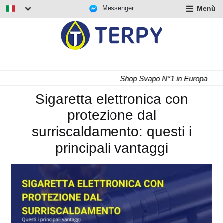
Messenger
Menù
nd
u
nd
u
nd
Shop Svapo N°1 in Europa
u
Sigaretta elettronica con
protezione dal
surriscaldamento: questi i
principali vantaggi