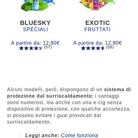
BLUESKY
EXOTIC
SPECIALI
FRUTTATI
A partire da:
12,90
€
A partire da:
12,90
€
(57)
(56)
57
Valutato
56
Valutato
4.60
su 5
4.77
su 5
su base
su base
di
di
recensio
recension
ni
i
Alcuni modelli, però, dispongono di un
sistema di
protezione dal surriscaldamento
: i vantaggi
sono numerosi, ma anche con una e-cig senza
dispositivo di protezione, con qualche accortezza,
si possono evitare i guai provocati dal
surriscaldamento.
Leggi anche:
Come funziona