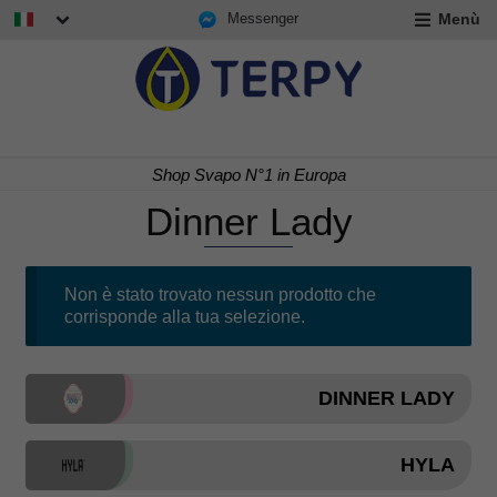
Messenger
Menù
nd
u
nd
u
nd
Shop Svapo N°1 in Europa
Dinner Lady
u
Non è stato trovato nessun prodotto che
corrisponde alla tua selezione.
DINNER LADY
HYLA