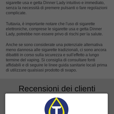
sigarette usa e getta Dinner Lady intuitivo e immediato,
senza la necessità di premere pulsanti o fare regolazioni
complicate.
Tuttavia, è importante notare che l'uso di sigarette
elettroniche, comprese le sigarette usa e getta Dinner
Lady, potrebbe non essere privo di rischi per la salute.
Anche se sono considerate una potenziale alternativa
meno dannosa alle sigarette tradizionali, ci sono ancora
dibattiti in corso sulla sicurezza e sull'effetto a lungo
termine del vaping. Si consiglia di consultare fonti
affidabili e di seguire le linee guida sanitarie locali prima
di utilizzare qualsiasi prodotto di svapo.
Recensioni dei clienti
Terpy
10 Mar 2025