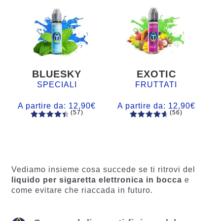
BLUESKY
EXOTIC
SPECIALI
FRUTTATI
A partire da:
12,90
€
A partire da:
12,90
€
(57)
(56)
57
Valutato
56
Valutato
4.60
su 5
4.77
su 5
su base
su base
di
di
recensio
recension
Vediamo insieme cosa succede se ti ritrovi del
ni
i
liquido per sigaretta elettronica in bocca
e
come evitare che riaccada in futuro.