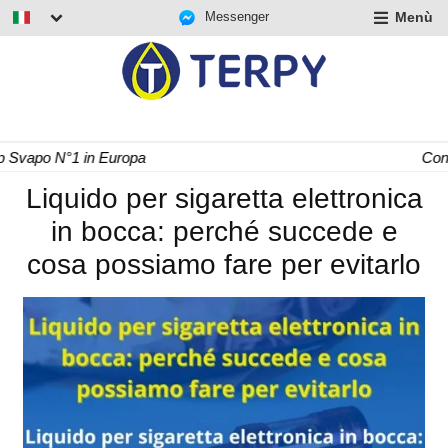
Messenger
Menù
nd
u
nd
u
nd
Consegna Rapida 24/48 h
u
Liquido per sigaretta elettronica
in bocca: perché succede e
cosa possiamo fare per evitarlo