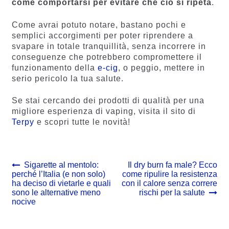
come comportarsi per evitare che ciò si ripeta
.
Come avrai potuto notare, bastano pochi e
semplici accorgimenti per poter riprendere a
svapare in totale tranquillità, senza incorrere in
conseguenze che potrebbero compromettere il
funzionamento della
e-cig
, o peggio, mettere in
serio pericolo la tua salute.
Se stai cercando dei prodotti di qualità per una
migliore esperienza di vaping, visita il sito di
Terpy
e scopri tutte le novità!
Navigazione
Previous
Next
Sigarette al mentolo:
Il dry burn fa male? Ecco
post:
post:
perché l’Italia (e non solo)
come ripulire la resistenza
articoli
ha deciso di vietarle e quali
con il calore senza correre
sono le alternative meno
rischi per la salute
nocive