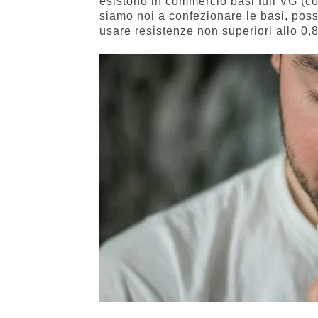
esistono in commercio basi full VG (c
siamo noi a confezionare le basi, poss
usare resistenze non superiori allo 0,