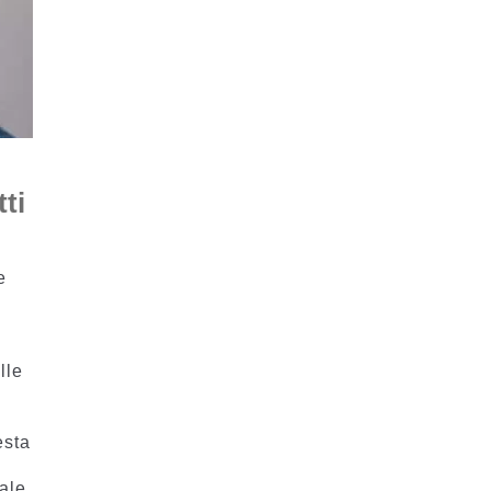
tti
e
lle
esta
ale.