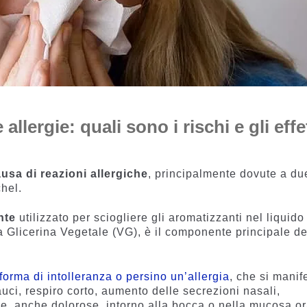
allergie: quali sono i rischi e gli effe
usa di reazioni allergiche
, principalmente dovute a du
chel.
nte
utilizzato per sciogliere gli aromatizzanti nel liquido
la Glicerina Vegetale (VG), è il componente principale de
forma di intolleranza o persino un’allergia
, che si manif
uci, respiro corto, aumento delle secrezioni nasali,
ee, anche dolorose, intorno alla bocca o nella mucosa or