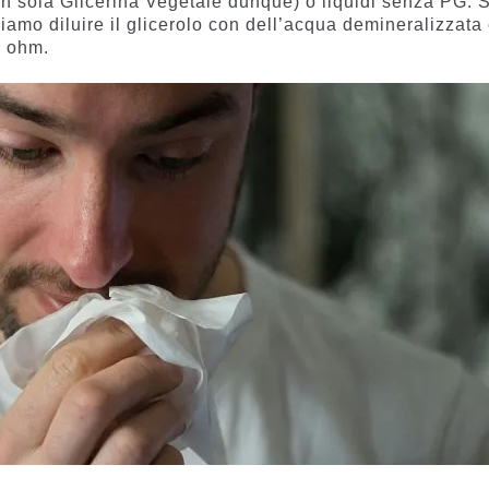
on sola Glicerina Vegetale dunque) o liquidi senza PG. 
iamo diluire il glicerolo con dell’acqua demineralizzata
8 ohm.