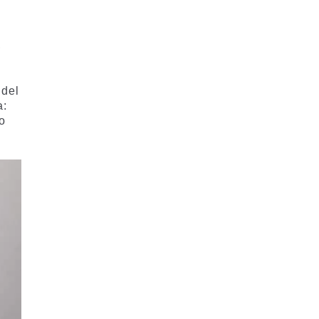
,
 del
a:
so