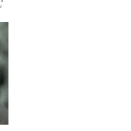
Se
 e