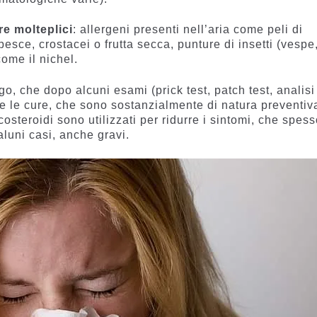
re molteplici
: allergeni presenti nell’aria come peli di
pesce, crostacei o frutta secca, punture di insetti (vespe
ome il nichel.
go, che dopo alcuni esami (prick test, patch test, analisi
ve le cure, che sono sostanzialmente di natura preventiv
costeroidi sono utilizzati per ridurre i sintomi, che spes
aluni casi, anche gravi.