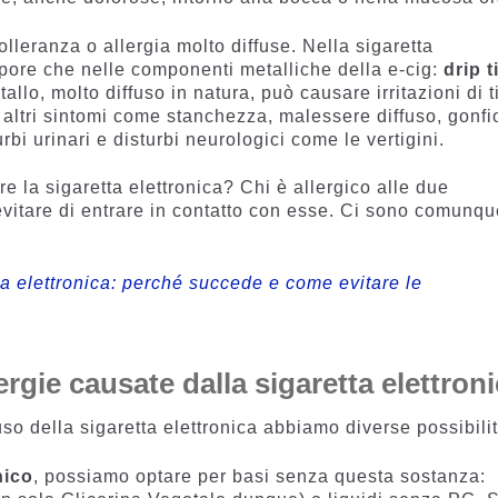
olleranza o allergia molto diffuse. Nella sigaretta
 vapore che nelle componenti metalliche della e-cig:
drip t
allo, molto diffuso in natura, può causare irritazioni di t
 altri sintomi come stanchezza, malessere diffuso, gonfi
urbi urinari e disturbi neurologici come le vertigini.
e la sigaretta elettronica? Chi è allergico alle due
vitare di entrare in contatto con esse. Ci sono comunqu
tta elettronica: perché succede e come evitare le
rgie causate dalla sigaretta elettron
’uso della sigaretta elettronica abbiamo diverse possibilit
nico
, possiamo optare per basi senza questa sostanza: