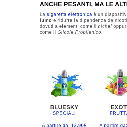
ANCHE PESANTI, MA LE AL
La
sigaretta elettronica
è un dispositi
fumo
e ridurre la dipendenza da nicoti
dovuti a elementi come il
nichel
oppure
come il
Glicole Propilenico
.
BLUESKY
EXOT
SPECIALI
FRUTT
A partire da:
12,90
€
A partire da