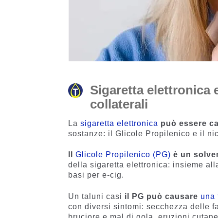
Sigaretta elettronica e 
collaterali
La
sigaretta elettronica
può essere ca
sostanze: il Glicole Propilenico e il ni
Il
Glicole Propilenico (PG)
è un solve
della sigaretta elettronica: insieme al
basi per e-cig.
Un taluni casi
il PG può causare
una 
con diversi sintomi: secchezza delle fa
bruciore e mal di gola, eruzioni cutan