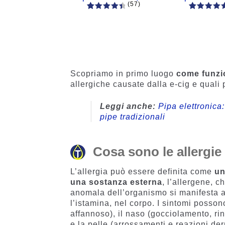
(57)
57
Valutato
56
Valutato
4.60
su 5
4.77
su 5
su base
su base
di
di
recensio
recensio
ni
i
Scopriamo in primo luogo
come funzio
allergiche causate dalla e-cig e quali 
Leggi anche:
Pipa elettronica
pipe tradizionali
Cosa sono le allergie
L’allergia può essere definita come
un
una sostanza esterna
, l’allergene, 
anomala dell’organismo si manifesta att
l’istamina, nel corpo. I sintomi possono
affannoso), il naso (gocciolamento, rin
e la pelle (arrossamenti e reazioni de