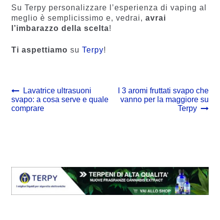
Su Terpy personalizzare l’esperienza di vaping al
meglio è semplicissimo e, vedrai,
avrai
l’imbarazzo della scelta
!
Ti aspettiamo
su
Terpy
!
Navigazione
Previous
Next
Lavatrice ultrasuoni
I 3 aromi fruttati svapo che
post:
post:
svapo: a cosa serve e quale
vanno per la maggiore su
articoli
comprare
Terpy