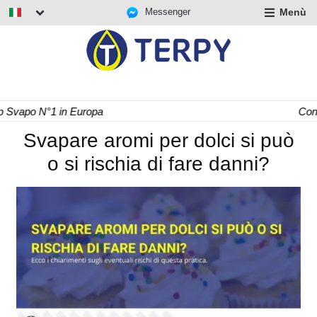
Messenger
Menù
nd
u
nd
u
nd
Consegna Rapida 24/48 h
u
Svapare aromi per dolci si può
o si rischia di fare danni?