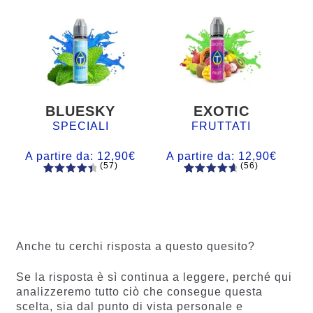
BLUESKY
EXOTIC
SPECIALI
FRUTTATI
A partire da:
12,90
€
A partire da:
12,90
€
(57)
(56)
57
Valutato
56
Valutato
4.60
su 5
4.77
su 5
su base
su base
di
di
recensio
recension
Anche tu cerchi risposta a questo quesito?
ni
i
Se la risposta è sì continua a leggere, perché qui
analizzeremo tutto ciò che consegue questa
scelta, sia dal punto di vista personale e