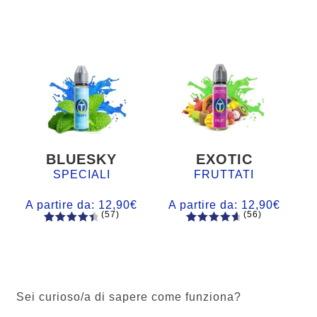
BLUESKY
EXOTIC
SPECIALI
FRUTTATI
A partire da:
12,90
€
A partire da:
12,90
€
(57)
(56)
57
Valutato
56
Valutato
4.60
su 5
4.77
su 5
su base
su base
di
di
recensio
recension
Sei curioso/a di sapere come funziona?
ni
i