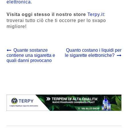
elettronica
.
Visita oggi stesso il nostro store
Terpy.it
:
troverai tutto ciò che ti occorre per lo svapo
migliore!
Navigazione
Previous
Next
Quante sostanze
Quanto costano i liquidi per
post:
post:
contiene una sigaretta e
le sigarette elettroniche?
articoli
quali danni provocano