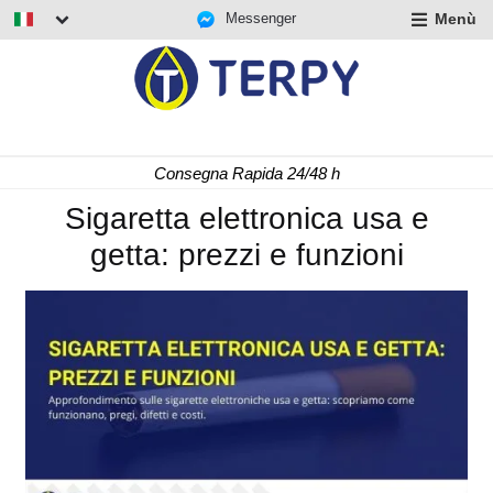
Messenger
Menù
nd
u
nd
u
nd
Consegna Rapida 24/48 h
u
Sigaretta elettronica usa e
getta: prezzi e funzioni