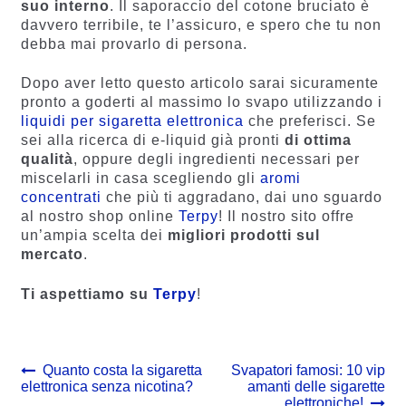
suo interno
. Il saporaccio del cotone bruciato è
davvero terribile, te l’assicuro, e spero che tu non
debba mai provarlo di persona.
Dopo aver letto questo articolo sarai sicuramente
pronto a goderti al massimo lo svapo utilizzando i
liquidi per sigaretta elettronica
che preferisci. Se
sei alla ricerca di e-liquid già pronti
di ottima
qualità
, oppure degli ingredienti necessari per
miscelarli in casa scegliendo gli
aromi
concentrati
che più ti aggradano, dai uno sguardo
al nostro shop online
Terpy
! Il nostro sito offre
un’ampia scelta dei
migliori prodotti sul
mercato
.
Ti aspettiamo su
Terpy
!
Navigazione
Previous
Next
Quanto costa la sigaretta
Svapatori famosi: 10 vip
post:
post:
elettronica senza nicotina?
amanti delle sigarette
articoli
elettroniche!