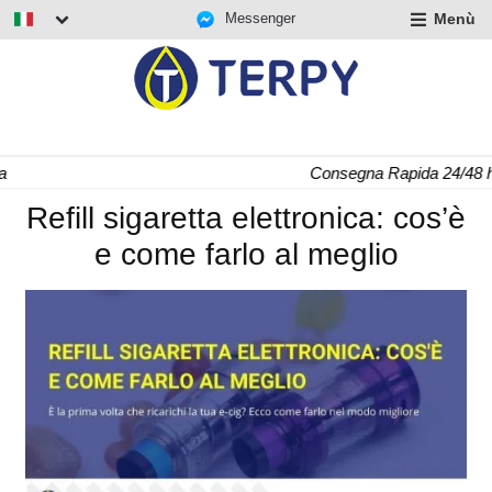
Messenger
Menù
nd
u
nd
u
nd
Consegna Rapida 24/48 h
u
Refill sigaretta elettronica: cos’è
e come farlo al meglio