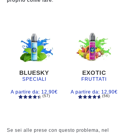
proprio come fare
.
BLUESKY
EXOTIC
SPECIALI
FRUTTATI
A partire da:
12,90
€
A partire da:
12,90
€
(57)
(56)
57
Valutato
56
Valutato
4.60
su 5
4.77
su 5
su base
su base
di
di
recensio
recension
Se sei alle prese con questo problema, nel