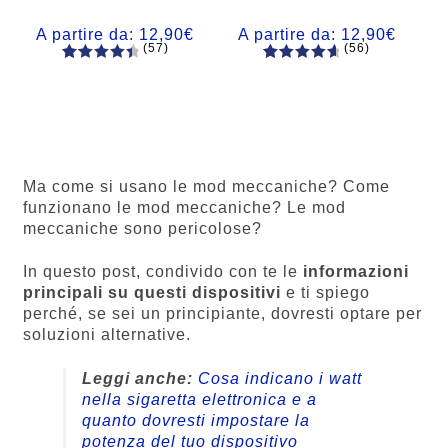
A partire da:
12,90
€
A partire da:
12,90
€
(57)
(56)
57
Valutato
56
Valutato
4.60
su 5
4.77
su 5
su base
su base
di
di
recensio
recension
ni
i
Ma come si usano le mod meccaniche? Come
funzionano le mod meccaniche? Le mod
meccaniche sono pericolose?
In questo post, condivido con te le
informazioni
principali su questi dispositivi
e ti spiego
perché, se sei un principiante, dovresti optare per
soluzioni alternative.
Leggi anche:
Cosa indicano i watt
nella sigaretta elettronica e a
quanto dovresti impostare la
potenza del tuo dispositivo