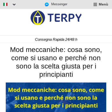
Messenger
Menù
nd
u
nd
u
nd
Consegna Rapida 24/48 h
u
Mod meccaniche: cosa sono,
come si usano e perché non
sono la scelta giusta per i
principianti