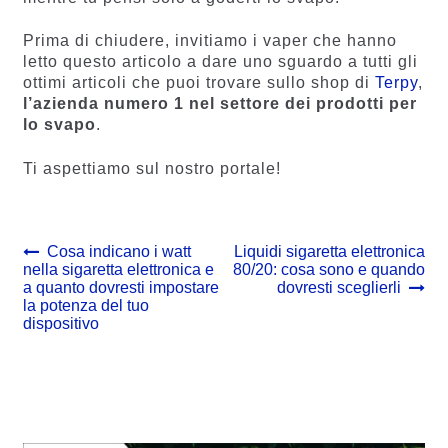
Prima di chiudere, invitiamo i vaper che hanno
letto questo articolo a dare uno sguardo a tutti gli
ottimi articoli che puoi trovare sullo shop di
Terpy
,
l’azienda numero 1 nel settore dei prodotti per
lo svapo
.
Ti aspettiamo sul nostro portale!
Navigazione
Previous
Next
Cosa indicano i watt
Liquidi sigaretta elettronica
post:
post:
nella sigaretta elettronica e
80/20: cosa sono e quando
articoli
a quanto dovresti impostare
dovresti sceglierli
la potenza del tuo
dispositivo