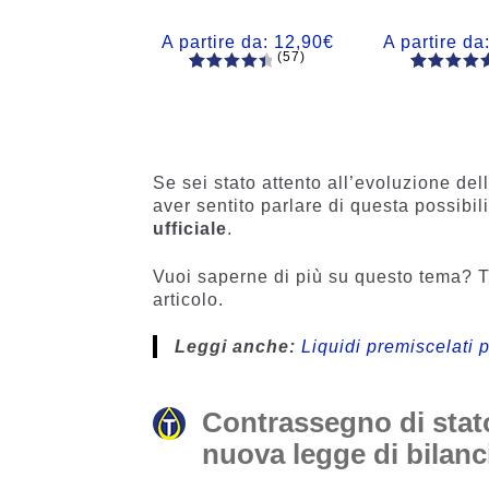
A partire da:
12,90
€
A partire da
(57)
57
Valutato
56
Valutato
4.60
su 5
4.77
su 5
su base
su base
di
di
recensio
recensio
Se sei stato attento all’evoluzione de
ni
i
aver sentito parlare di questa possibil
ufficiale
.
Vuoi saperne di più su questo tema? T
articolo.
Leggi anche:
Liquidi premiscelati p
Contrassegno di stato
nuova legge di bilanc