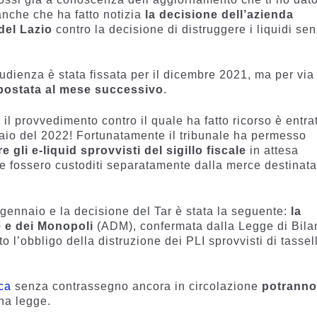
anche che ha fatto notizia
la decisione dell’azienda
del Lazio
contro la decisione di distruggere i liquidi se
udienza è stata fissata per il dicembre 2021, ma per via
spostata al mese successivo
.
il provvedimento contro il quale ha fatto ricorso è entra
naio del 2022! Fortunatamente il tribunale ha permesso
 gli e-liquid sprovvisti del sigillo fiscale
in attesa
he fossero custoditi separatamente dalla merce destinat
2 gennaio e la decisione del Tar è stata la seguente:
la
e e dei Monopoli
(ADM), confermata dalla Legge di Bila
o l’obbligo della distruzione dei PLI sprovvisti di tassel
ica
senza contrassegno ancora in circolazione
potrann
na legge.