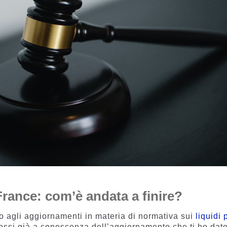
France: com’è andata a finire?
o agli aggiornamenti in materia di normativa sui
liquidi 
fossi già a conoscenza dell’aggiornamento che ti ho dat