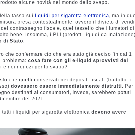
trodotto alcune novità nel mondo dello svapo.
della tassa sui
liquidi per sigaretta elettronica
, ma in qu
 misura presa contestualmente, ovvero il divieto di vendi
vi del contrassegno fiscale, quel tassello che i fumatori di
to bene. Insomma, i PLI (prodotti liquidi da inalazione
o di Stato
.
ro che confermare ciò che era stato già deciso fin dal 1
n problema:
cosa fare con gli e-liquid sprovvisti del
 e nei negozi per lo svapo?
to che quelli conservati nei depositi fiscali (tradotto: i
osso)
dovessero essere immediatamente distrutti
. Per
segno destinati ai consumatori, invece, sarebbero potuti
 dicembre del 2021.
tutti i liquidi per sigaretta elettronica
devono avere
.