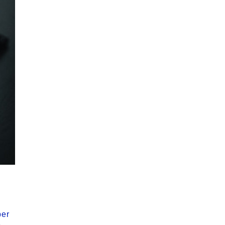
per
o