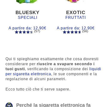
BLUESKY
EXOTIC
SPECIALI
FRUTTATI
A partire da:
12,90
€
A partire da:
12,90
€
(57)
(56)
57
Valutato
56
Valutato
4.60
su 5
4.77
su 5
su base
su base
di
di
recensio
recension
Qui ti spieghiamo esattamente che cosa dovresti
ni
i
considerare per
riuscire a svapare secondo i
tuoi gusti
, verificando la composizione dei
liquidi
per sigaretta elettronica
, le sue componenti e la
regolazione di alcuni parametri.
Ecco tutto ciò che ti serve sapere.
Perché la sigaretta elettronica fa