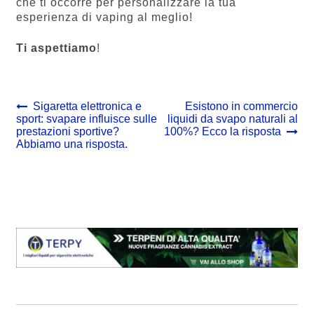
che ti occorre per personalizzare la tua
esperienza di vaping al meglio!
Ti aspettiamo
!
Navigazione
Previous
Next
Sigaretta elettronica e
Esistono in commercio
post:
post:
sport: svapare influisce sulle
liquidi da svapo naturali al
articoli
prestazioni sportive?
100%? Ecco la risposta
Abbiamo una risposta.