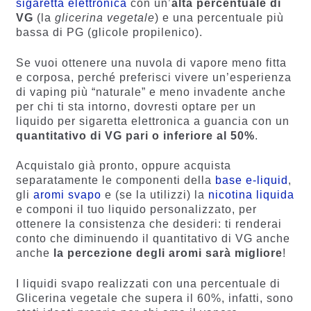
sigaretta elettronica
con un’
alta percentuale di
VG
(la
glicerina vegetale
) e una percentuale più
bassa di PG (glicole propilenico).
Se vuoi ottenere una nuvola di vapore meno fitta
e corposa, perché preferisci vivere un’esperienza
di vaping più “naturale” e meno invadente anche
per chi ti sta intorno, dovresti optare per un
liquido per sigaretta elettronica a guancia con un
quantitativo di VG pari o inferiore al 50%
.
Acquistalo già pronto, oppure acquista
separatamente le componenti della
base e-liquid
,
gli
aromi svapo
e (se la utilizzi) la
nicotina liquida
e componi il tuo liquido personalizzato, per
ottenere la consistenza che desideri: ti renderai
conto che diminuendo il quantitativo di VG anche
anche
la percezione degli aromi sarà migliore
!
I liquidi svapo realizzati con una percentuale di
Glicerina vegetale che supera il 60%, infatti, sono