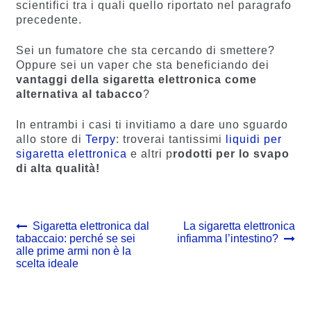
scientifici tra i quali quello riportato nel paragrafo
precedente.
Sei un fumatore che sta cercando di smettere?
Oppure sei un vaper che sta beneficiando dei
vantaggi della sigaretta elettronica come
alternativa al tabacco
?
In entrambi i casi ti invitiamo a dare uno sguardo
allo store di
Terpy
: troverai tantissimi
liquidi per
sigaretta elettronica
e altri p
rodotti per lo svapo
di alta qualità!
Navigazione
Previous
Next
Sigaretta elettronica dal
La sigaretta elettronica
post:
post:
tabaccaio: perché se sei
infiamma l’intestino?
articoli
alle prime armi non è la
scelta ideale