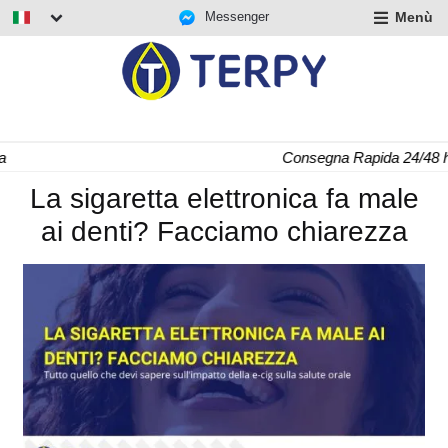
Messenger
Menù
nd
u
nd
u
nd
Consegna Rapida 24/48 h
u
La sigaretta elettronica fa male
ai denti? Facciamo chiarezza