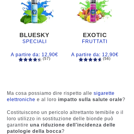
BLUESKY
EXOTIC
SPECIALI
FRUTTATI
A partire da:
12,90
€
A partire da:
12,90
€
(57)
(56)
57
Valutato
56
Valutato
4.60
su 5
4.77
su 5
su base
su base
di
di
recensio
recension
Ma cosa possiamo dire rispetto alle
sigarette
ni
i
elettroniche
e al loro
impatto sulla salute orale
?
Costituiscono un pericolo altrettanto temibile o il
loro utilizzo in sostituzione delle bionde può
garantire
una riduzione dell’incidenza delle
patologie della bocca
?