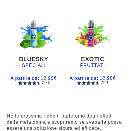
BLUESKY
EXOTIC
SPECIALI
FRUTTATI
A partire da:
12,90
€
A partire da:
12,90
€
(57)
(56)
57
Valutato
56
Valutato
4.60
su 5
4.77
su 5
su base
su base
di
di
recensio
recension
Nelle prossime righe ti parleremo degli effetti
ni
i
della melatonina e scopriremo se svaparla possa
essere una soluzione sicura ed efficace.