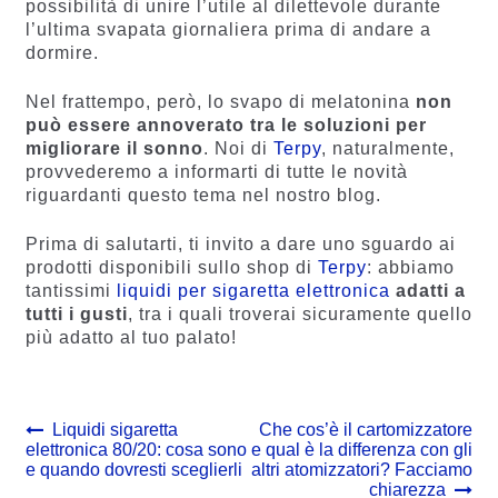
possibilità di unire l’utile al dilettevole durante
l’ultima svapata giornaliera prima di andare a
dormire.
Nel frattempo, però, lo svapo di melatonina
non
può essere annoverato tra le soluzioni per
migliorare il sonno
. Noi di
Terpy
, naturalmente,
provvederemo a informarti di tutte le novità
riguardanti questo tema nel nostro blog.
Prima di salutarti, ti invito a dare uno sguardo ai
prodotti disponibili sullo shop di
Terpy
: abbiamo
tantissimi
liquidi per sigaretta elettronica
adatti a
tutti i gusti
, tra i quali troverai sicuramente quello
più adatto al tuo palato!
Navigazione
Previous
Next
Liquidi sigaretta
Che cos’è il cartomizzatore
post:
post:
elettronica 80/20: cosa sono
e qual è la differenza con gli
articoli
e quando dovresti sceglierli
altri atomizzatori? Facciamo
chiarezza