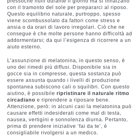
pressoché nulli durante il giorno ma si innalzano
con il tramonto del sole per prepararci al riposo.
Questo equilibrio naturale, purtroppo, spesso
viene scombussolato da fattori come stress e
ansia o da orari di lavoro irregolari. Ciò che ne
consegue è che molte persone hanno difficoltà ad
addormentarsi; da qui l’esigenza di ricorrere a un
aiuto esterno.
L’assunzione di melatonina, in questo senso, è
uno dei rimedi più diffusi. Disponibile sia in
gocce sia in compresse, questa sostanza può
essere assunta quando i livelli di produzione
spontanea subiscono cali o squilibri. Con questo
aiutino, è possibile
ripristinare il naturale ritmo
circadiano
e riprendere a riposare bene.
Attenzione, però: in alcuni casi la melatonina può
causare effetti indesiderati come mal di testa,
nausea, vertigini e sonnolenza diurna. Pertanto,
prima di prendere iniziative ‘fai da te’, è
consigliabile rivolgersi a un medico.