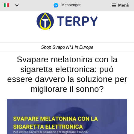
Messenger
Menù
nd
u
nd
u
nd
Consegna Rapida 24/48 h
u
Svapare melatonina con la
sigaretta elettronica: può
essere davvero la soluzione per
migliorare il sonno?