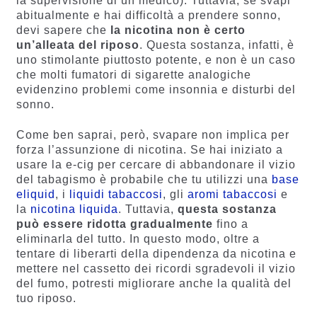
la supervisione di un medico). Tuttavia, se svapi
abitualmente e hai difficoltà a prendere sonno,
devi sapere che
la nicotina non è certo
un’alleata del riposo
. Questa sostanza, infatti, è
uno stimolante piuttosto potente, e non è un caso
che molti fumatori di sigarette analogiche
evidenzino problemi come insonnia e disturbi del
sonno.
Come ben saprai, però, svapare non implica per
forza l’assunzione di nicotina. Se hai iniziato a
usare la e-cig per cercare di abbandonare il vizio
del tabagismo è probabile che tu utilizzi una
base
eliquid
, i
liquidi tabaccosi
, gli
aromi tabaccosi
e
la
nicotina liquida
. Tuttavia,
questa sostanza
può essere ridotta gradualmente
fino a
eliminarla del tutto. In questo modo, oltre a
tentare di liberarti della dipendenza da nicotina e
mettere nel cassetto dei ricordi sgradevoli il vizio
del fumo, potresti migliorare anche la qualità del
tuo riposo.