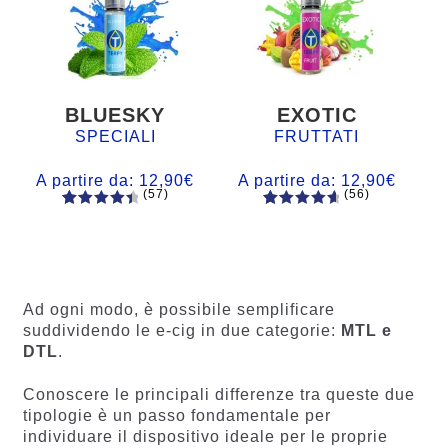
BLUESKY
EXOTIC
SPECIALI
FRUTTATI
A partire da:
12,90
€
A partire da:
12,90
€
(57)
(56)
57
Valutato
56
Valutato
4.60
su 5
4.77
su 5
su base
su base
di
di
recensio
recension
Ad ogni modo, è possibile semplificare
ni
i
suddividendo le e-cig in due categorie:
MTL e
DTL
.
Conoscere le principali differenze tra queste due
tipologie è un passo fondamentale per
individuare il dispositivo ideale per le proprie