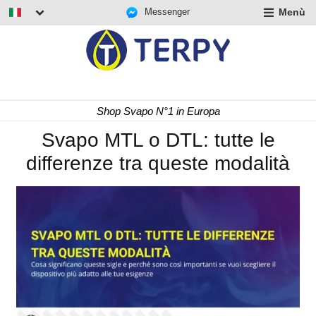
Messenger
Menù
nd
u
nd
u
nd
Shop Svapo N°1 in Europa
u
Svapo MTL o DTL: tutte le
differenze tra queste modalità