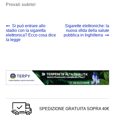
Provali subito!
Navigazione
Previous
Next
Si può entrare allo
Sigarette elettroniche: la
post:
post:
stadio con la sigaretta
nuova sfida della salute
articoli
elettronica? Ecco cosa dice
pubblica in Inghilterra
la legge
SPEDIZIONE GRATUITA SOPRA 40€