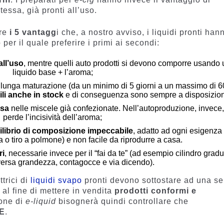
tessa, già pronti all’uso.
are
i 5 vantagg
i che, a nostro avviso, i liquidi pronti han
vo per il quale preferire i primi ai secondi:
all’uso
, mentre quelli auto prodotti si devono comporre usando 
liquido base + l’aroma;
lunga maturazione (da un minimo di 5 giorni a un massimo di 6
ili anche in stock
e di conseguenza sono sempre a disposizio
isa
nelle miscele già confezionate. Nell’autoproduzione, invece,
perde l’incisività dell’aroma;
ilibrio di composizione impeccabile
, adatto ad ogni esigenza
 o tiro a polmone) e non facile da riprodurre a casa.
ri
, necessarie invece per il “fai da te” (ad esempio cilindro gradu
iversa grandezza, contagocce e via dicendo).
trici di
liquidi svapo
pronti devono sottostare ad una se
 al fine di mettere in vendita
prodotti conformi e
cone di
e-liquid
bisognerà quindi controllare che
E
.