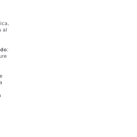
ica,
à al
ido
:
ure
le
na
a