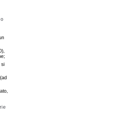
no
un
0),
ne;
 si
 (ad
ato,
rie