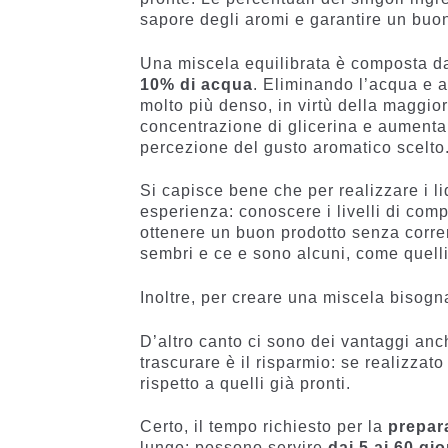
sapore degli aromi e garantire un buon
Una miscela equilibrata è composta d
10% di acqua
. Eliminando l’acqua e a
molto più denso, in virtù della maggior
concentrazione di glicerina e aumentan
percezione del gusto aromatico scelto
Si capisce bene che per realizzare i li
esperienza: conoscere i livelli di com
ottenere un buon prodotto senza corre
sembri e ce e sono alcuni, come quelli 
Inoltre, per creare una miscela bisogna
D’altro canto ci sono dei vantaggi anch
trascurare è il risparmio: se realizzat
rispetto a quelli già pronti.
Certo, il tempo richiesto per la
prepar
lungo: possono servire
dai 5 ai 60 gio