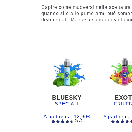
Capire come muoversi nella scelta tr
quando si è alle prime armi può semb
disorientati. Ma cosa sono questi liqui
BLUESKY
EXOT
SPECIALI
FRUTT
A partire da:
12,90
€
A partire da
(57)
57
Valutato
56
Valutato