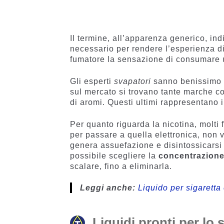
4.60
su 5
4.77
su 5
su base
su base
di
di
recensio
recensio
Il termine, all’apparenza generico, in
ni
i
necessario per rendere l’esperienza di
fumatore la sensazione di consumare u
Gli esperti
svapatori
sanno benissimo c
sul mercato si trovano tante marche c
di aromi. Questi ultimi rappresentano i
Per quanto riguarda la nicotina, molti 
per passare a quella elettronica, non 
genera assuefazione e disintossicars
possibile scegliere la
concentrazione
scalare, fino a eliminarla.
Leggi anche:
Liquido per sigaretta
Liquidi pronti per l