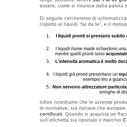
essere, come si intuisce dalla parola s
Di seguito cercheremo di schematizz
rispetto ai liquidi “fai da te”, e il moti
I liquidi pronti si prestano subito 
I liquidi
home made
richiedono una 
mentre quelli pronti sono
acquistab
L’intensità aromatica è molto dec
I liquidi già pronti presentano un
equ
esempio tiro a guancia
Non servono attrezzature particola
siringhe di d
Infine ricordiamo che le aziende produt
di normative, sia italiane che europee,
certificati
. Quando si acquista un fla
sull’etichetta sia riportato il marchio
C