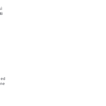
sì
ti
 ed
one