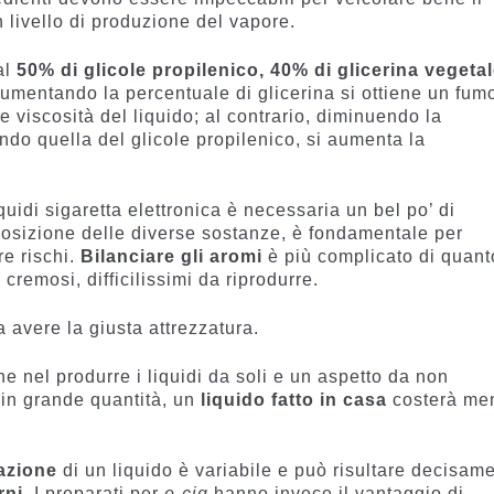
 livello di produzione del vapore.
al
50% di glicole propilenico, 40% di glicerina vegetal
umentando la percentuale di glicerina si ottiene un fum
e viscosità del liquido; al contrario, diminuendo la
do quella del glicole propilenico, si aumenta la
.
quidi sigaretta elettronica è necessaria un bel po’ di
posizione delle diverse sostanze, è fondamentale per
re rischi.
Bilanciare gli aromi
è più complicato di quant
cremosi, difficilissimi da riprodurre.
 avere la giusta attrezzatura.
e nel produrre i liquidi da soli e un aspetto da non
o in grande quantità, un
liquido fatto in casa
costerà me
azione
di un liquido è variabile e può risultare decisam
rni
. I preparati per
e-cig
hanno invece il vantaggio di