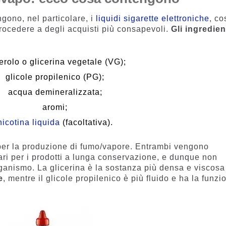
ono, nel particolare, i
liquidi sigarette elettroniche
, co
rocedere a degli acquisti più consapevoli.
Gli ingredien
erolo o glicerina vegetale (VG);
glicole propilenico (PG);
acqua demineralizzata;
aromi;
nicotina liquida
(facoltativa).
i per la produzione di fumo/vapore. Entrambi vengono
ari per i prodotti a lunga conservazione, e dunque non
organismo. La glicerina è la sostanza più densa e viscosa
e
, mentre il glicole propilenico è più fluido e ha la funzi