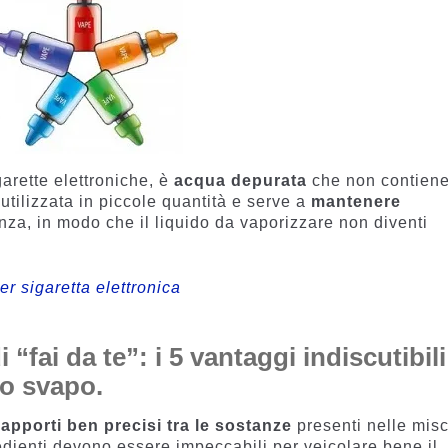
arette elettroniche, è
acqua depurata
che non contien
 utilizzata in piccole quantità e serve a
mantenere
nza, in modo che il liquido da vaporizzare non diventi
er sigaretta elettronica
i “fai da te”: i 5 vantaggi indiscutibili
 lo svapo.
rapporti ben precisi tra le sostanze
presenti nelle mis
redienti devono essere impeccabili per veicolare bene il