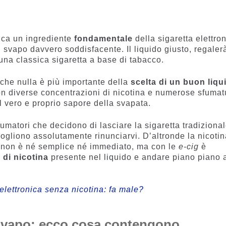
n
dica un ingrediente
fondamentale
della sigaretta elettron
 svapo davvero soddisfacente. Il liquido giusto, regaler
na classica sigaretta a base di tabacco.
he nulla è più importante della
scelta di un buon liqu
on diverse concentrazioni di nicotina e numerose sfumat
l vero e proprio sapore della svapata.
fumatori che decidono di lasciare la sigaretta tradiziona
vogliono assolutamente rinunciarvi. D’altronde la nicoti
i non è né semplice né immediato, ma con le
e-cig
è
 di nicotina
presente nel liquido e andare piano piano 
 elettronica senza nicotina: fa male?
o svapo: ecco cosa contengono