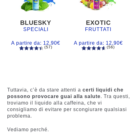
BLUESKY
EXOTIC
SPECIALI
FRUTTATI
A partire da:
12,90
€
A partire da:
12,90
€
(57)
(56)
57
Valutato
56
Valutato
4.60
su 5
4.77
su 5
su base
su base
di
di
recensio
recension
ni
i
Tuttavia, c’è da stare attenti a
certi liquidi che
possono provocare guai alla salute
. Tra questi,
troviamo il liquido alla caffeina, che vi
consigliamo di evitare per scongiurare qualsiasi
problema.
Vediamo perché.