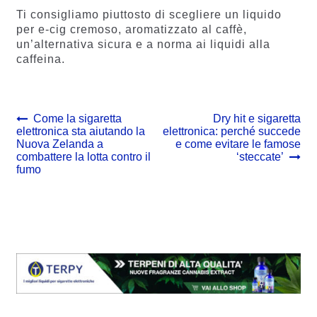
Ti consigliamo piuttosto di scegliere un liquido
per e-cig cremoso, aromatizzato al caffè,
un’alternativa sicura e a norma ai liquidi alla
caffeina.
Navigazione
Previous
Next
Come la sigaretta
Dry hit e sigaretta
post:
post:
elettronica sta aiutando la
elettronica: perché succede
articoli
Nuova Zelanda a
e come evitare le famose
combattere la lotta contro il
‘steccate’
fumo