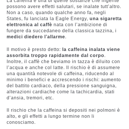
La caffeina è una di quelle sostanze che ingerite
possono avere effetti salutari, se inalate tutt’altro.
Non a caso, quando qualche anno fa, negli
States, fu lanciata la Eagle Energy,
una sigaretta
elettronica al caffè
nata con l’ambizione di
fungere da succedaneo della classica tazzina, i
medici diedero l’allarme
.
Il motivo è presto detto:
la caffeina inalata
viene
assorbita troppo rapidamente dal corpo
.
Inoltre, il caffè che beviamo in tazza è diluito con
l’acqua e anche col latte. Il rischio è di assumere
una quantità notevole di caffeina, riducendo al
minimo i benefici e accrescendo i rischi: aumento
del battito cardiaco, della pressione sanguigna,
alterazioni cardiache come la tachicardia, stati
d’ansia, tremori, etc.
Il rischio che la caffeina si depositi nei polmoni è
alto, e gli effetti a lungo termine non li
conosciamo.