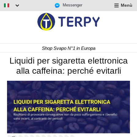
Messenger
Menù
nd
u
nd
u
nd
Consegna Rapida 24/48 h
u
Liquidi per sigaretta elettronica
alla caffeina: perché evitarli