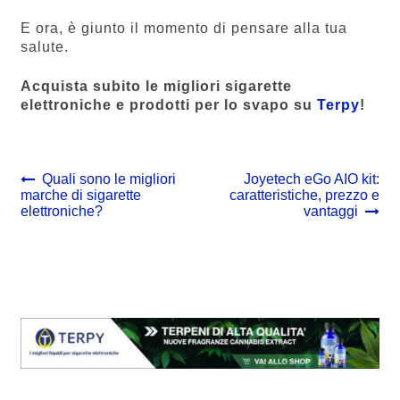
E ora, è giunto il momento di pensare alla tua
salute.
Acquista subito le migliori sigarette
elettroniche e prodotti per lo svapo su
Terpy
!
Navigazione
Previous
Next
Quali sono le migliori
Joyetech eGo AIO kit:
post:
post:
marche di sigarette
caratteristiche, prezzo e
articoli
elettroniche?
vantaggi