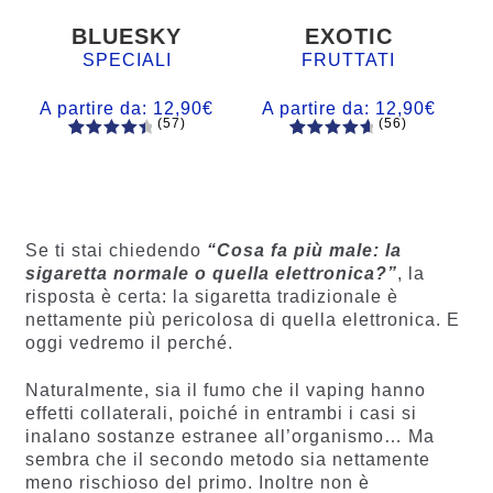
BLUESKY
EXOTIC
SPECIALI
FRUTTATI
A partire da:
12,90
€
A partire da:
12,90
€
(57)
(56)
57
Valutato
56
Valutato
4.60
su 5
4.77
su 5
su base
su base
di
di
recensio
recension
Se ti stai chiedendo
“Cosa fa più male: la
ni
i
sigaretta normale o quella elettronica?”
, la
risposta è certa: la sigaretta tradizionale è
nettamente più pericolosa di quella elettronica. E
oggi vedremo il perché.
Naturalmente, sia il fumo che il vaping hanno
effetti collaterali, poiché in entrambi i casi si
inalano sostanze estranee all’organismo… Ma
sembra che il secondo metodo sia nettamente
meno rischioso del primo. Inoltre non è