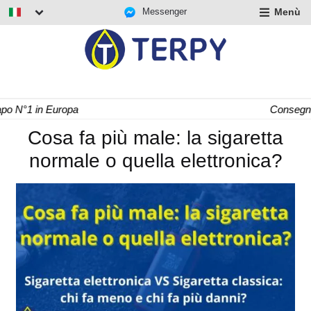
Messenger
Menù
nd
u
nd
u
nd
Consegna Rapida 24/48 h
u
Cosa fa più male: la sigaretta
normale o quella elettronica?