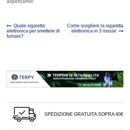
aspettiamo!
Navigazione
Previous
Next
Quale sigaretta
Come scegliere la sigaretta
post:
post:
elettronica per smettere di
elettronica in 3 mosse
articoli
fumare?
SPEDIZIONE GRATUITA SOPRA 40€