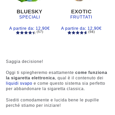
BLUESKY
EXOTIC
SPECIALI
FRUTTATI
A partire da:
12,90
€
A partire da:
12,90
€
(57)
(56)
57
Valutato
56
Valutato
4.60
su 5
4.77
su 5
su base
su base
di
di
recensio
recension
Saggia decisione!
ni
i
Oggi ti spiegheremo esattamente
come funziona
la sigaretta elettronica
, qual è il contenuto dei
liquidi svapo
e come questo sistema sia perfetto
per abbandonare la sigaretta classica.
Siediti comodamente e lucida bene le pupille
perché stiamo per iniziare!