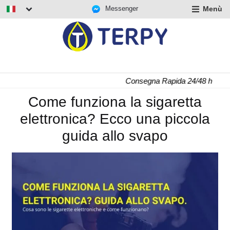
Messenger
Menù
nd
u
nd
u
nd
Consegna Rapida 24/48 h
u
Come funziona la sigaretta
elettronica? Ecco una piccola
guida allo svapo