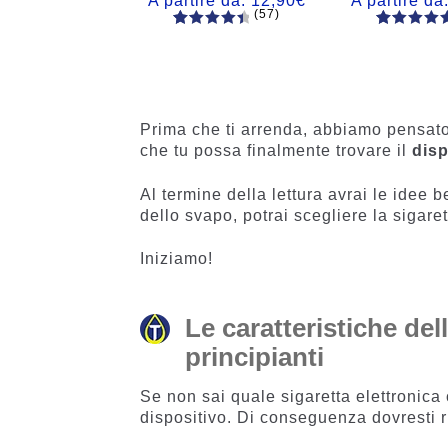
A partire da:
12,90
€
A partire da
(57)
57
Valutato
56
Valutato
4.60
su 5
4.77
su 5
su base
su base
di
di
recensio
recensio
Prima che ti arrenda, abbiamo pensato
ni
i
che tu possa finalmente trovare il
disp
Al termine della lettura avrai le idee 
dello svapo, potrai scegliere la sigaret
Iniziamo!
Le caratteristiche del
principianti
Se non sai quale sigaretta elettronica
dispositivo. Di conseguenza dovresti r