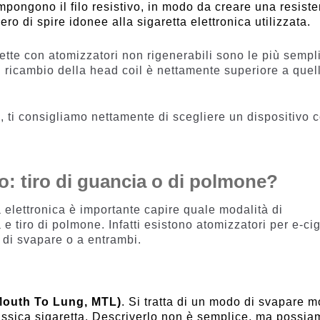
ompongono il filo resistivo, in modo da creare una resist
ro di spire idonee alla sigaretta elettronica utilizzata.
tte con atomizzatori non rigenerabili sono le più sempli
di ricambio della head coil è nettamente superiore a quel
, ti consigliamo nettamente di scegliere un dispositivo 
o: tiro di guancia o di polmone?
 elettronica è importante capire quale modalità di
a e tiro di polmone. Infatti esistono atomizzatori per e-ci
di svapare o a entrambi.
 Mouth To Lung, MTL)
. Si tratta di un modo di svapare m
lassica sigaretta. Descriverlo non è semplice, ma possia