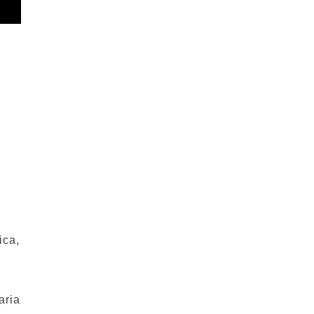
ica,
aria