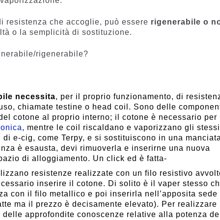
a vaporizzazione.
 di resistenza che accoglie, può essere
rigenerabile o n
ltà o la semplicità di sostituzione.
nerabile/rigenerabile?
ile necessita
, per il proprio funzionamento, di resisten
’uso, chiamate testine o head coil. Sono delle componen
el cotone al proprio interno; il cotone è necessario per
tronica
, mentre le coil riscaldano e vaporizzano gli stessi
 di e-cig, come Terpy, e si sostituiscono in una manciata
enza è esausta, devi rimuoverla e inserirne una nuova
pazio di alloggiamento. Un click ed è fatta-
ilizzano resistenze realizzate con un filo resistivo avvolt
ecessario inserire il cotone. Di solito è il vaper stesso ch
a con il filo metallico e poi inserirla nell’apposita sede
atte ma il prezzo è decisamente elevato). Per realizzare
delle approfondite conoscenze relative alla potenza del