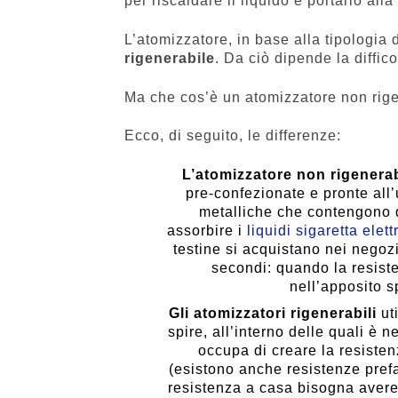
per riscaldare il liquido e portarlo all
L’atomizzatore, in base alla tipologia
rigenerabile
. Da ciò dipende la diffico
Ma che cos’è un atomizzatore non rige
Ecco, di seguito, le differenze:
L’atomizzatore non rigenerab
pre-confezionate e pronte all
metalliche che contengono d
assorbire i
liquidi sigaretta elet
testine si acquistano nei negozi
secondi: quando la resist
nell’apposito s
Gli atomizzatori rigenerabili
ut
spire, all’interno delle quali è n
occupa di creare la resistenz
(esistono anche resistenze pref
resistenza a casa bisogna avere 