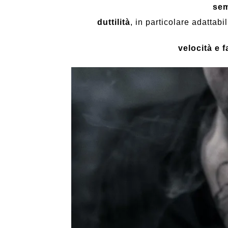
sem
duttilità
, in particolare adattabi
velocità e f