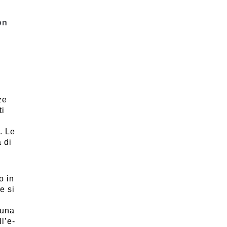
on
ze
ti
. Le
 di
o in
e si
 una
l’e-