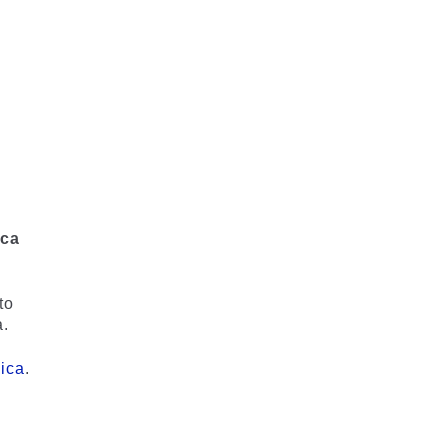
ica
to
a.
nica
.