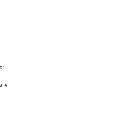
er
ia e