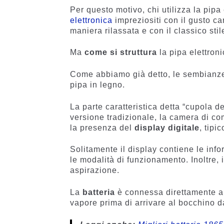
Per questo motivo, chi utilizza la pipa 
elettronica
impreziositi con il gusto ca
maniera rilassata e con il classico stile
Ma
come si struttura
la pipa elettron
Come abbiamo già detto, le sembianze 
pipa in legno.
La parte caratteristica detta “cupola del
versione tradizionale, la camera di c
la presenza del
display digitale
, tipi
Solitamente il display contiene le infor
le modalità di funzionamento. Inoltre, in
aspirazione.
La
batteria
è connessa direttamente al
vapore prima di arrivare al bocchino da