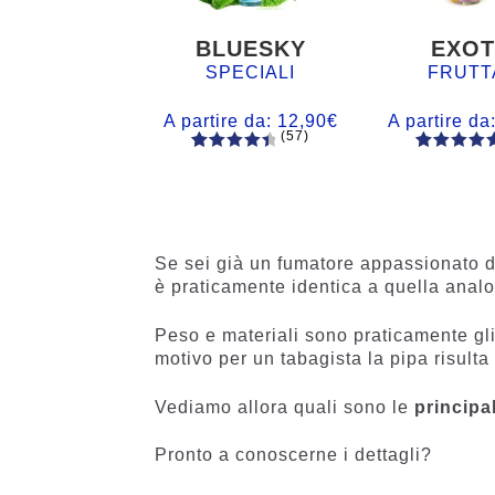
BLUESKY
EXOT
SPECIALI
FRUTT
A partire da:
12,90
€
A partire da
(57)
57
Valutato
56
Valutato
4.60
su 5
4.77
su 5
su base
su base
di
di
recensio
recensio
Se sei già un fumatore appassionato d
ni
i
è praticamente identica a quella analo
Peso e materiali sono praticamente gli
motivo per un tabagista la pipa risulta 
Vediamo allora quali sono le
principal
Pronto a conoscerne i dettagli?