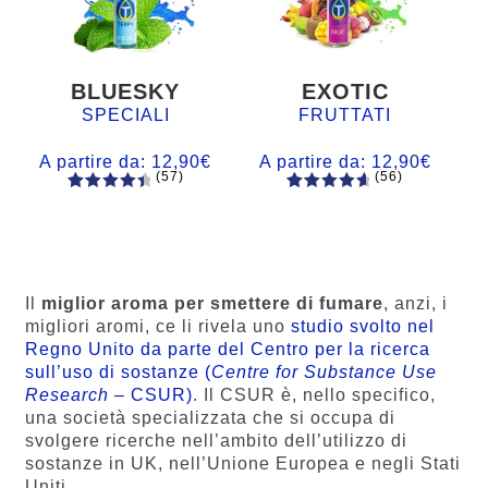
BLUESKY
EXOTIC
SPECIALI
FRUTTATI
A partire da:
12,90
€
A partire da:
12,90
€
(57)
(56)
57
Valutato
56
Valutato
4.60
su 5
4.77
su 5
su base
su base
di
di
recensio
recension
Il
miglior aroma per smettere di fumare
, anzi, i
ni
i
migliori aromi, ce li rivela uno
studio svolto nel
Regno Unito da parte del Centro per la ricerca
sull’uso di sostanze (
Centre for Substance Use
Research
– CSUR)
. Il CSUR è, nello specifico,
una società specializzata che si occupa di
svolgere ricerche nell’ambito dell’utilizzo di
sostanze in UK, nell’Unione Europea e negli Stati
Uniti.