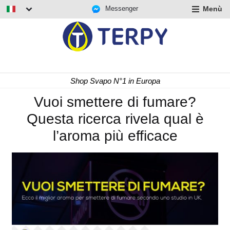
Messenger
Menù
nd
u
nd
u
nd
Consegna Rapida 24/48 h
u
Vuoi smettere di fumare?
Questa ricerca rivela qual è
l’aroma più efficace