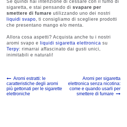
Se quindi hai intenzione di cessare con il fumo di
sigaretta, e stai pensando di
svapare per
smettere di fumare
utilizzando uno dei nostri
liquidi svapo
, ti consigliamo di scegliere prodotti
che presentano mango e/o menta.
Allora cosa aspetti? Acquista anche tu i nostri
aromi svapo e
liquidi sigaretta elettronica
su
Terpy
: rimarrai affascinato dai gusti unici,
inimitabili e naturali!
Navigazione
Previous
Next
Aromi estratti: le
Aromi per sigaretta
post:
post:
caratteristiche degli aromi
elettronica senza nicotina:
articoli
più gettonati per le sigarette
come e quando usarli per
elettroniche
smettere di fumare