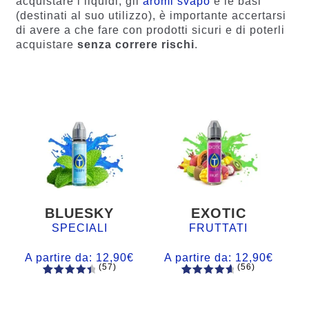
acquistare i liquidi, gli
aromi svapo
e le basi
(destinati al suo utilizzo), è importante accertarsi
di avere a che fare con prodotti sicuri e di poterli
acquistare
senza correre rischi
.
BLUESKY
EXOTIC
SPECIALI
FRUTTATI
A partire da:
12,90
€
A partire da:
12,90
€
(57)
(56)
57
Valutato
56
Valutato
4.60
su 5
4.77
su 5