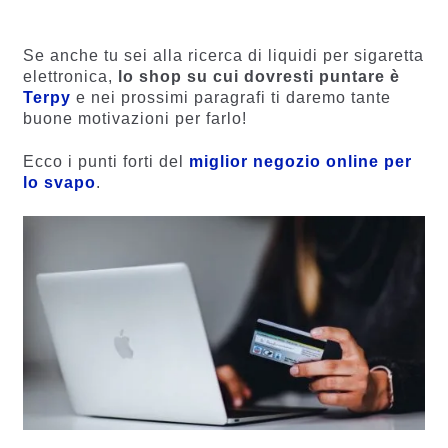
su base
su base
di
di
recensio
recension
Se anche tu sei alla ricerca di liquidi per sigaretta
ni
i
elettronica,
lo shop su cui dovresti puntare è
Terpy
e nei prossimi paragrafi ti daremo tante
buone motivazioni per farlo!
Ecco i punti forti del
miglior negozio online per
lo svapo
.