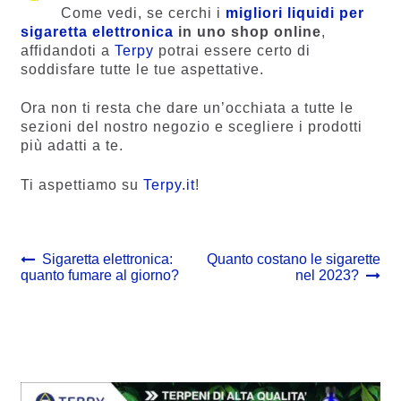
Come vedi, se cerchi i
migliori liquidi per
sigaretta elettronica
in uno shop online
,
affidandoti a
Terpy
potrai essere certo di
soddisfare tutte le tue aspettative.
Ora non ti resta che dare un’occhiata a tutte le
sezioni del nostro negozio e scegliere i prodotti
più adatti a te.
Ti aspettiamo su
Terpy.it
!
Navigazione
Previous
Next
Sigaretta elettronica:
Quanto costano le sigarette
post:
post:
quanto fumare al giorno?
nel 2023?
articoli