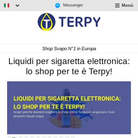
Messenger
Menù
nd
u
nd
u
nd
Consegna Rapida 24/48 h
u
Liquidi per sigaretta elettronica:
lo shop per te è Terpy!