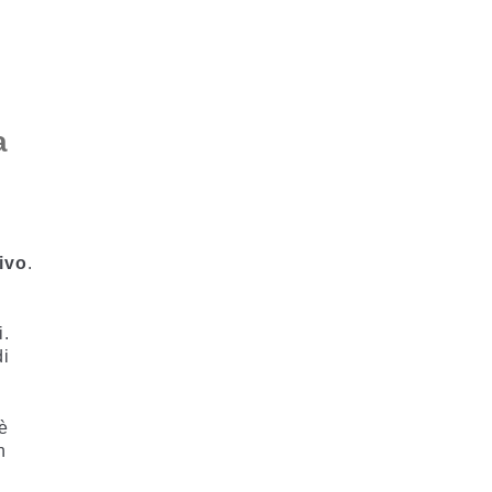
a
ivo
.
o
i.
di
 è
n