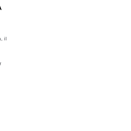
A
, il
r