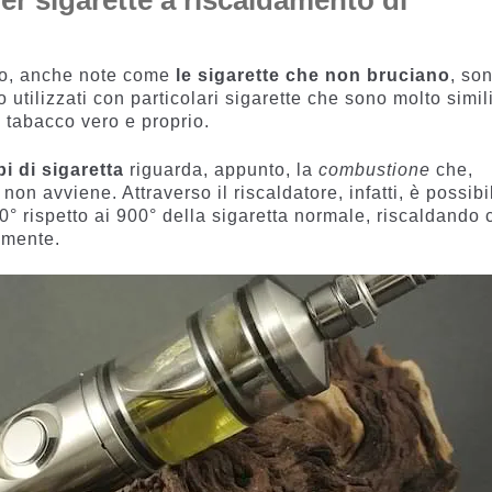
er sigarette a riscaldamento di
cco, anche note come
le sigarette che non bruciano
, so
 utilizzati con particolari sigarette che sono molto simil
o tabacco vero e proprio.
pi di sigaretta
riguarda, appunto, la
combustione
che,
 non avviene. Attraverso il riscaldatore, infatti, è possibi
0° rispetto ai 900° della sigaretta normale, riscaldando 
amente.