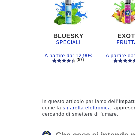
BLUESKY
EXOT
SPECIALI
FRUTT
A partire da:
12,90
€
A partire da
(57)
57
Valutato
56
Valutato
4.60
su 5
4.77
su 5
su base
su base
di
di
recensio
recensio
ni
i
In questo articolo parliamo dell’
impatt
come la
sigaretta elettronica
rappresent
cercando di smettere di fumare.