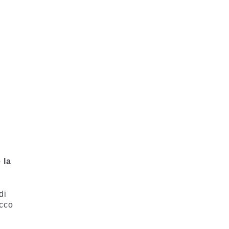
 la
di
acco