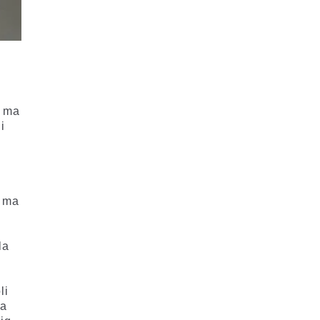
) ma
i
, ma
la
li
ma