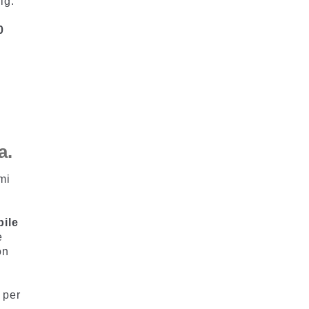
ig.
0
a.
mi
bile
e
on
 per