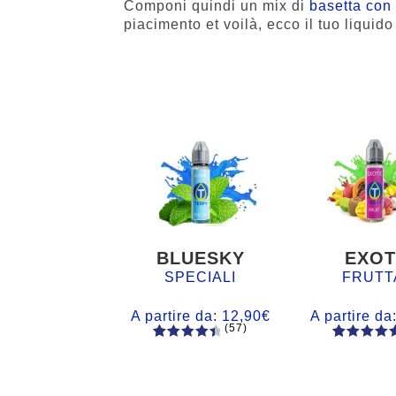
Componi quindi un mix di
basetta con 
piacimento et voilà, ecco il tuo liquid
BLUESKY
EXOT
SPECIALI
FRUTT
A partire da:
12,90
€
A partire da
(57)
57
Valutato
56
Valutato
4.60
su 5
4.77
su 5
su base
su base