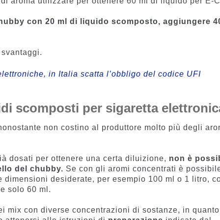
 di aroma utilizzare per ottenere 60 ml di liquido per E-C
hubby con 20 ml di liquido scomposto, aggiungere 4
 svantaggi.
elettroniche, in Italia scatta l’obbligo del codice UFI
idi scomposti per sigaretta elettronic
onostante non costino al produttore molto più degli aro
già dosati per ottenere una certa diluizione,
non è possi
ello del chubby.
Se con gli aromi concentrati è possibil
le dimensioni desiderate, per esempio 100 ml o 1 litro, c
e solo 60 ml.
ei mix con diverse concentrazioni di sostanze, in quanto