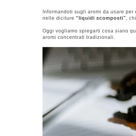
di
di
recensio
recensio
Informandoti sugli aromi da usare per c
ni
i
nelle diciture
“liquidi scomposti”
, c
Oggi vogliamo spiegarti cosa siano ques
aromi concentrati tradizionali.