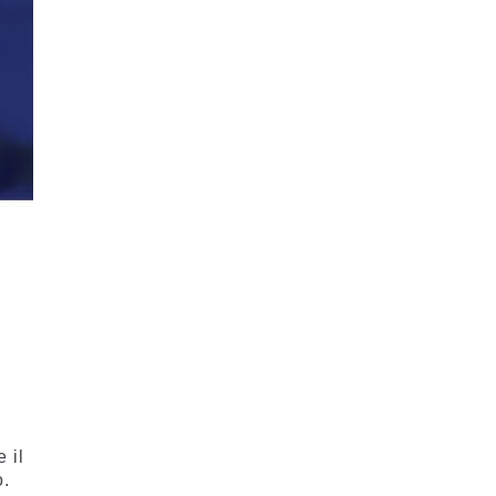
 il
o.