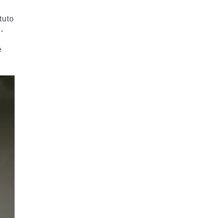
tuto
“.
e