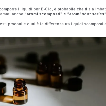
n
omporre i liquidi per E-Cig, è probabile che ti sia imbat
hiamati anche
“aromi scomposti” e “
aromi shot series
ti prodotti e qual è la differenza tra liquidi scomposti 