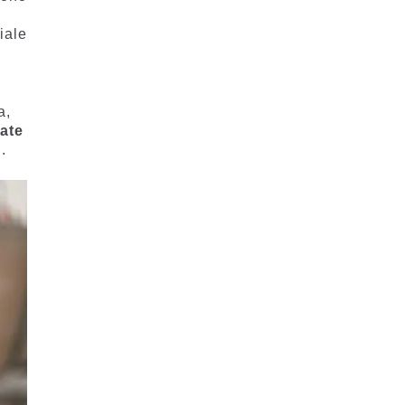
iale
a,
ate
.