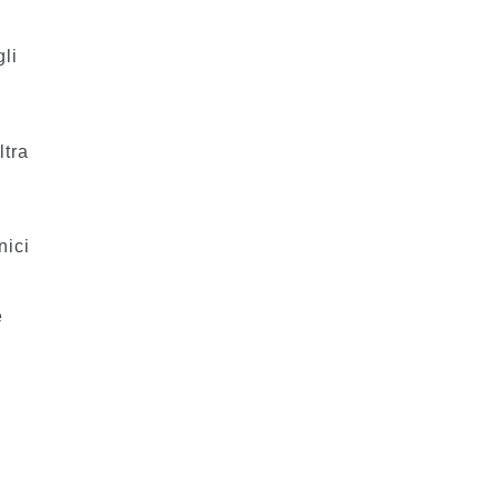
gli
ltra
nici
n
e