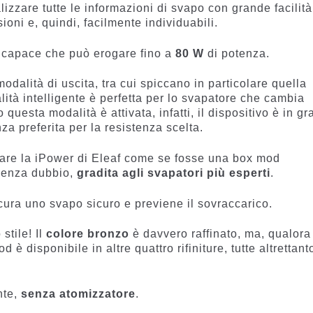
izzare tutte le informazioni di svapo con grande facilità
oni e, quindi, facilmente individuabili.
 capace che può erogare fino a
80 W
di potenza.
odalità di uscita, tra cui spiccano in particolare quella
lità intelligente è perfetta per lo svapatore che cambia
questa modalità è attivata, infatti, il dispositivo è in gr
a preferita per la resistenza scelta.
zare la iPower di Eleaf come se fosse una box mod
 senza dubbio,
gradita agli svapatori più esperti
.
ura uno svapo sicuro e previene il sovraccarico.
stile! Il
colore bronzo
è davvero raffinato, ma, qualora
 è disponibile in altre quattro rifiniture, tutte altrettant
nte,
senza atomizzatore
.