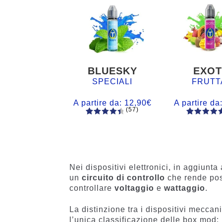
BLUESKY
EXOT
SPECIALI
FRUTT
A partire da:
12,90
€
A partire da
(57)
57
Valutato
56
Valutato
4.60
su 5
4.77
su 5
su base
su base
di
di
recensio
recensio
Nei dispositivi elettronici, in aggiun
ni
i
un
circuito di controllo
che rende poss
controllare
voltaggio
e
wattaggio
.
La distinzione tra i dispositivi meccanic
l’unica classificazione delle box mod: