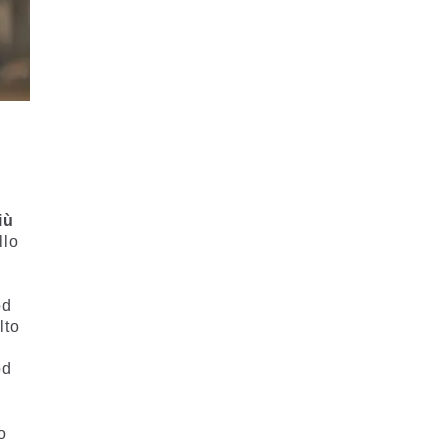
iù
llo
od
lto
od
o