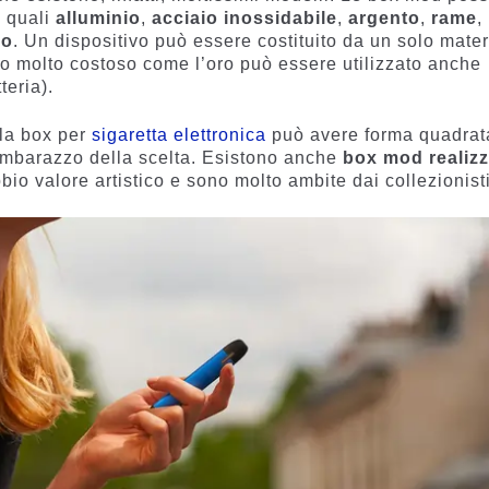
i quali
alluminio
,
acciaio inossidabile
,
argento
,
rame
,
ro
. Un dispositivo può essere costituito da un solo mater
lo molto costoso come l’oro può essere utilizzato anche
teria).
 la box per
sigaretta elettronica
può avere forma quadrat
’imbarazzo della scelta. Esistono anche
box mod realizz
io valore artistico e sono molto ambite dai collezionisti