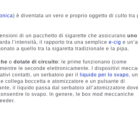
ronica
) è diventata un vero e proprio oggetto di culto tra 
dimensioni di un pacchetto di sigarette che assicurano
uno
arda l’intensità, il rapporto tra una semplice
e-cig
e un’a
nato a quello tra la sigaretta tradizionale e la pipa.
che
o
dotate di circuito
: le prime funzionano (come
entre le seconde elettronicamente. I dispositivi mecca
ativi contatti, un serbatoio per il
liquido per lo svapo
, u
he collega boccetta e atomizzatore e un pulsante di
te, il liquido passa dal serbatoio all’atomizzatore dov
consentire lo svapo. In genere, le box mod meccaniche
feeder.