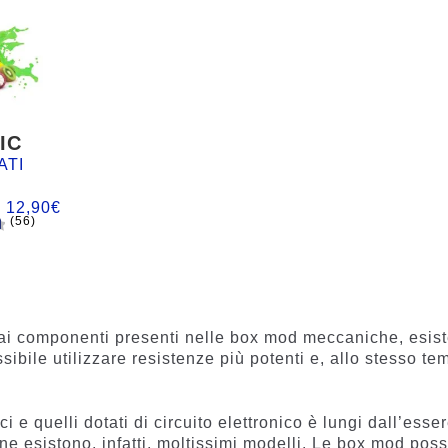
IC
ATI
:
12,90
€
(56)
n
ta ai componenti presenti nelle box mod meccaniche, esis
ibile utilizzare resistenze più potenti e, allo stesso te
i e quelli dotati di circuito elettronico è lungi dall’esse
 ne esistono, infatti, moltissimi modelli. Le box mod pos