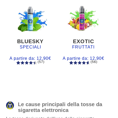
BLUESKY
EXOTIC
SPECIALI
FRUTTATI
A partire da:
12,90
€
A partire da:
12,90
€
(57)
(56)
57
Valutato
56
Valutato
4.60
su 5
4.77
su 5
su base
su base
di
di
recensio
recension
ni
i
Le cause principali della tosse da
sigaretta elettronica