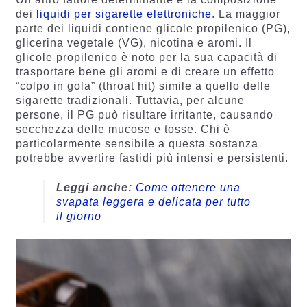
dei
liquidi per sigarette elettroniche
. La maggior
parte dei liquidi contiene glicole propilenico (PG),
glicerina vegetale (VG), nicotina e aromi. Il
glicole propilenico è noto per la sua capacità di
trasportare bene gli aromi e di creare un effetto
“colpo in gola” (throat hit) simile a quello delle
sigarette tradizionali. Tuttavia, per alcune
persone, il PG può risultare irritante, causando
secchezza delle mucose e tosse. Chi è
particolarmente sensibile a questa sostanza
potrebbe avvertire fastidi più intensi e persistenti.
Leggi anche:
Come ottenere una
svapata leggera e delicata per tutto
il giorno