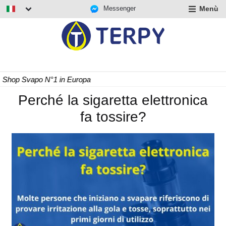
Messenger
Menù
nd
u
nd
u
nd
Consegna Rapida 24/48 h
u
Perché la sigaretta elettronica
fa tossire?