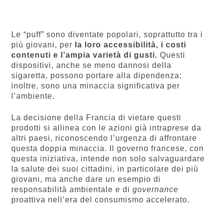
4.60
su 5
4.77
su 5
su base
su base
di
di
recensio
recension
Le “puff” sono diventate popolari, soprattutto tra i
ni
i
più giovani, per
la loro accessibilità, i costi
contenuti e l’ampia varietà di gusti.
Questi
dispositivi, anche se meno dannosi della
sigaretta, possono portare alla dipendenza;
inoltre, sono una minaccia significativa per
l’ambiente.
La decisione della Francia di vietare questi
prodotti si allinea con le azioni già intraprese da
altri paesi, riconoscendo l’urgenza di affrontare
questa doppia minaccia. Il governo francese, con
questa iniziativa, intende non solo salvaguardare
la salute dei suoi cittadini, in particolare dei più
giovani, ma anche dare un esempio di
responsabilità ambientale e di
governance
proattiva nell’era del consumismo accelerato.