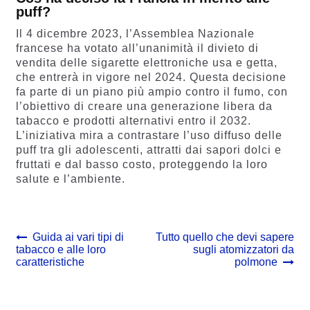
puff?
Il 4 dicembre 2023, l’Assemblea Nazionale
francese ha votato all’unanimità il divieto di
vendita delle sigarette elettroniche usa e getta,
che entrerà in vigore nel 2024. Questa decisione
fa parte di un piano più ampio contro il fumo, con
l’obiettivo di creare una generazione libera da
tabacco e prodotti alternativi entro il 2032.
L’iniziativa mira a contrastare l’uso diffuso delle
puff tra gli adolescenti, attratti dai sapori dolci e
fruttati e dal basso costo, proteggendo la loro
salute e l’ambiente.
Navigazione
Previous
Next
Guida ai vari tipi di
Tutto quello che devi sapere
post:
post:
tabacco e alle loro
sugli atomizzatori da
articoli
caratteristiche
polmone