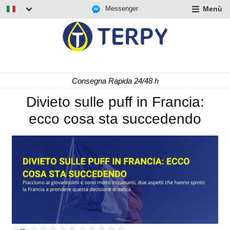
Messenger
Menù
nd
u
nd
u
nd
Consegna Rapida 24/48 h
u
Divieto sulle puff in Francia:
ecco cosa sta succedendo