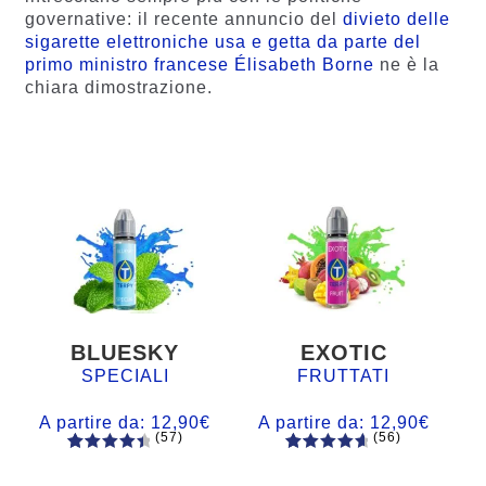
governative: il recente annuncio del
divieto delle
sigarette elettroniche usa e getta da parte del
primo ministro francese Élisabeth Borne
ne è la
chiara dimostrazione.
BLUESKY
EXOTIC
SPECIALI
FRUTTATI
A partire da:
12,90
€
A partire da:
12,90
€
(57)
(56)
57
Valutato
56
Valutato