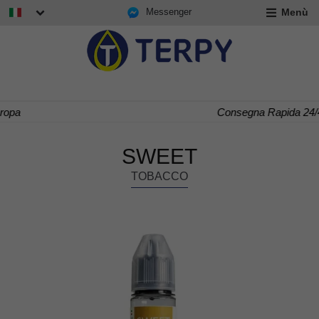
Messenger
Menù
nd
u
nd
u
nd
Consegna Rapida 24/48 h
u
SWEET
TOBACCO