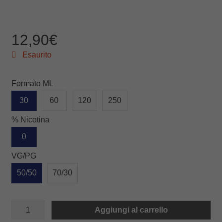
12,90
€
Esaurito
Formato ML
30
60
120
250
% Nicotina
0
VG/PG
50/50
70/30
SWEET
Aggiungi al carrello
quantità