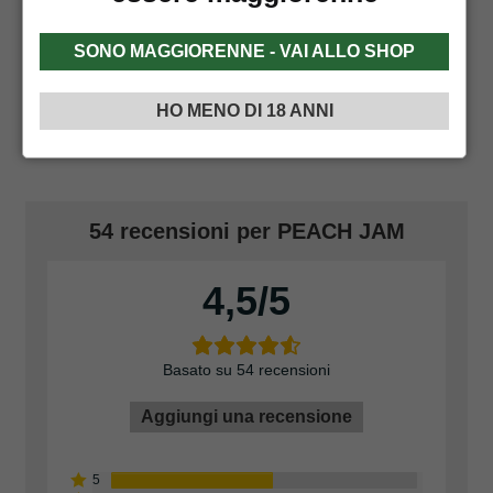
eseguita una verifica preliminare dei documenti e
dell’indirizzo di spedizione prima di procedere con
SONO MAGGIORENNE - VAI ALLO SHOP
l’invio.
Per maggiori dettagli, consulta i nostri
Termini e
HO MENO DI 18 ANNI
Condizioni
.
54 recensioni per
PEACH JAM
4,5
Basato su 54 recensioni
Aggiungi una recensione