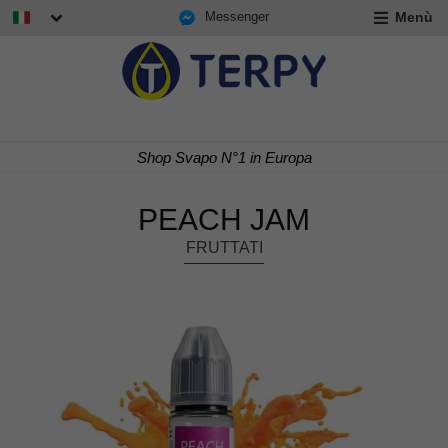
Messenger
Menù
nd
u
nd
u
nd
Shop Svapo N°1 in Europa
u
PEACH JAM
FRUTTATI