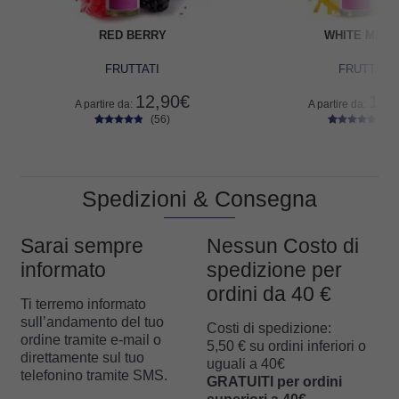
RED BERRY
WHITE MEL
FRUTTATI
FRUTTATI
12,90
€
12,
A partire da:
A partire da:
(56)
(59
56
Valutato
59
Valutato
4.63
su 5
4.71
su 5
su base di
su base di
recensioni
recensioni
Spedizioni & Consegna
Sarai sempre
Nessun Costo di
informato
spedizione per
ordini da 40 €
Ti terremo informato
sull’andamento del tuo
Costi di spedizione:
ordine tramite e-mail o
5,50 € su ordini inferiori o
direttamente sul tuo
uguali a 40€
telefonino tramite SMS.
GRATUITI per ordini