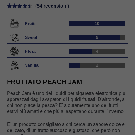
quantità
(
54
recensioni)
Valutato
54
4.54
su 5
Fruit
10
su base di
recensioni
Sweet
9
Floral
4
Vanilla
2
FRUTTATO PEACH JAM
Peach Jam è uno dei liquidi per sigaretta elettronica più
apprezzati dagli svapatori di liquidi fruttati. D'altronde, a
chi non piace la pesca? E' sicuramente uno dei frutti
estivi più amati e che più si aspettano durante l'inverno.
E' un prodotto consigliato a chi cerca un sapore dolce e
delicato, di un frutto succoso e gustoso, che però non