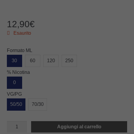
12,90
€
Esaurito
Formato ML
30
60
120
250
% Nicotina
0
VG/PG
50/50
70/30
PEACH
Aggiungi al carrello
JAM