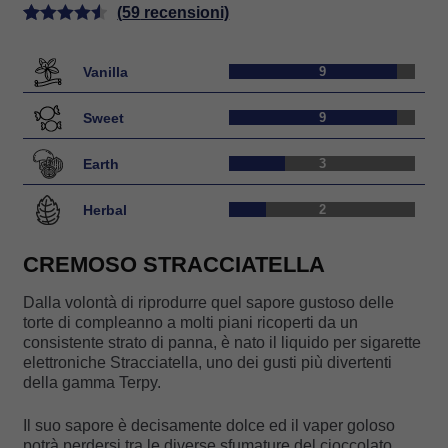
(
59
recensioni)
Valutato
59
4.56
su 5
Vanilla
9
su base di
recensioni
Sweet
9
Earth
3
Herbal
2
CREMOSO STRACCIATELLA
Dalla volontà di riprodurre quel sapore gustoso delle
torte di compleanno a molti piani ricoperti da un
consistente strato di panna, è nato il liquido per sigarette
elettroniche Stracciatella, uno dei gusti più divertenti
della gamma Terpy.
Il suo sapore è decisamente dolce ed il vaper goloso
potrà perdersi tra le diverse sfumature del cioccolato,