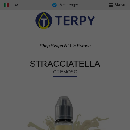
Messenger
Menù
nd
u
nd
u
nd
Consegna Rapida 24/48 h
u
STRACCIATELLA
CREMOSO