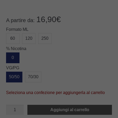
16,90
€
A partire da:
Formato ML
60
120
250
% Nicotina
0
VG/PG
50/50
70/30
Seleziona una confezione per aggiungerla al carrello
STRACCIATELLA
Aggiungi al carrello
quantità