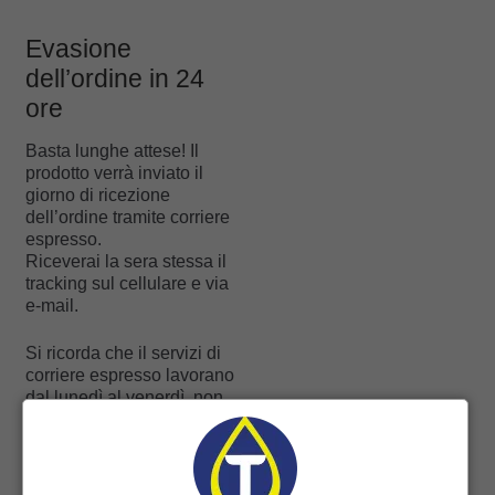
Evasione
dell’ordine in 24
ore
Basta lunghe attese! Il
prodotto verrà inviato il
giorno di ricezione
dell’ordine tramite corriere
espresso.
Riceverai la sera stessa il
tracking sul cellulare e via
e-mail.
Si ricorda che il servizi di
corriere espresso lavorano
dal lunedì al venerdì, non
si effettueranno quindi
consegne di sabato,
domenica e nei giorni
festivi.