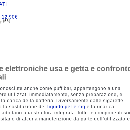
ATI
:
12,90
€
(56)
n
e elettroniche usa e getta e confront
li
, conosciute anche come puff bar, appartengono a una
ssere utilizzati immediatamente, senza preparazione, e
o la carica della batteria. Diversamente dalle sigarette
no la sostituzione del
liquido per e-cig
e la ricarica
 adottano una struttura integrata: tutte le componenti s
ssitano di alcuna manutenzione da parte dell’utilizzatore