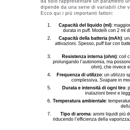
da solo rappresentare un parametro univ
dipende da una serie di variabili che v
Ecco qui i più importanti fattori:
Capacità del liquido (ml)
: maggior
durata in puff. Modelli con 2 ml d
Capacità della batteria (mAh)
: u
attivazioni. Spesso, puff bar con ba
Resistenza interna (ohm)
: coil
prolungando l’autonomia, ma possono 
ohm), che invece e
Frequenza di utilizzo
: un utilizzo
complessiva. Svapare in modo
Durata e intensità di ogni tiro
: 
inalazioni brevi e le
Temperatura ambientale
: temperatu
dell
Tipo di aroma
: aromi liquidi più 
riducendo l’efficienza della vaporiz