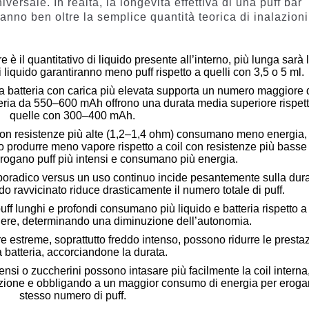
ersale. In realtà, la longevità effettiva di una puff bar
anno ben oltre la semplice quantità teorica di inalazioni
e è il quantitativo di liquido presente all’interno, più lunga sarà 
i liquido garantiranno meno puff rispetto a quelli con 3,5 o 5 ml.
na batteria con carica più elevata supporta un numero maggiore 
tteria da 550–600 mAh offrono una durata media superiore rispet
quelle con 300–400 mAh.
 con resistenze più alte (1,2–1,4 ohm) consumano meno energia,
produrre meno vapore rispetto a coil con resistenze più basse 
rogano puff più intensi e consumano più energia.
 sporadico versus un uso continuo incide pesantemente sulla dur
 ravvicinato riduce drasticamente il numero totale di puff.
puff lunghi e profondi consumano più liquido e batteria rispetto a
ggere, determinando una diminuzione dell’autonomia.
re estreme, soprattutto freddo intenso, possono ridurre le presta
a batteria, accorciandone la durata.
densi o zuccherini possono intasare più facilmente la coil interna
zazione e obbligando a un maggior consumo di energia per erogar
stesso numero di puff.