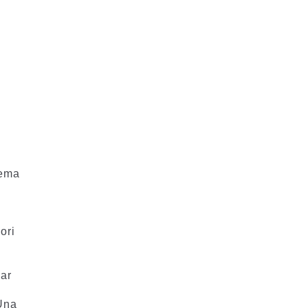
rema
ori
bar
 Una