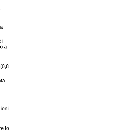
.
la
di
to a
(0,8
ata
zioni
,
e lo