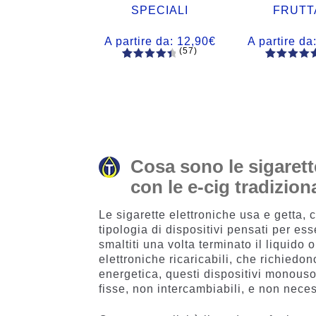
SPECIALI
FRUTT
A partire da:
12,90
€
A partire da
(57)
57
Valutato
56
Valutato
4.60
su 5
4.77
su 5
su base
su base
di
di
recensio
recensio
ni
i
Cosa sono le sigarett
con le e-cig tradiziona
Le sigarette elettroniche usa e getta
tipologia di dispositivi pensati per e
smaltiti una volta terminato il liquido 
elettroniche ricaricabili, che richiedo
energetica, questi dispositivi monouso
fisse, non intercambiabili, e non nece