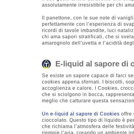
assolutamente irresistibile per chi ama 
Il panettone, con le sue note di vanigl
perfettamente con l’esperienza di svap
ricordi di tavole imbandite, luci natali
chi ama sapori stratificati, che si svel
amarognolo dell’uvetta e l’acidità degl
E-liquid al sapore di 
Se esiste un sapore capace di farci se
cookies appena sfornati. I biscotti, so
accoglienza e calore. I Cookies, crocca
che si sciolgono in bocca, rappresenta
meglio che catturare questa sensazione 
Un e-liquid al sapore di Cookies
offre 
cioccolato. Questo tipo di liquido è pe
che richiama l’atmosfera delle festivit
riempie l’aria, creando un ambiente int