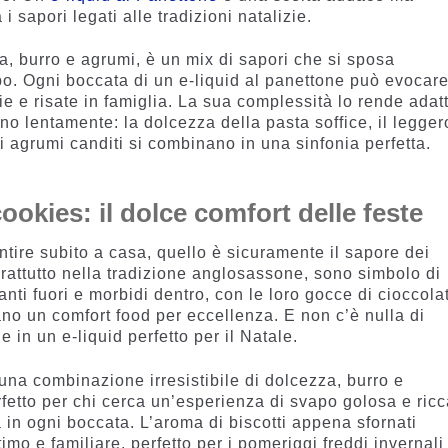
i sapori legati alle tradizioni natalizie.
ia, burro e agrumi, è un mix di sapori che si sposa
o. Ogni boccata di un e-liquid al panettone può evocare
zie e risate in famiglia. La sua complessità lo rende adat
ano lentamente: la dolcezza della pasta soffice, il legger
i agrumi canditi si combinano in una sinfonia perfetta.
cookies: il dolce comfort delle feste
ntire subito a casa, quello è sicuramente il sapore dei
prattutto nella tradizione anglosassone, sono simbolo di
nti fuori e morbidi dentro, con le loro gocce di cioccola
no un comfort food per eccellenza. E non c’è nulla di
in un e-liquid perfetto per il Natale.
una combinazione irresistibile di dolcezza, burro e
rfetto per chi cerca un’esperienza di svapo golosa e ricc
à in ogni boccata. L’aroma di biscotti appena sfornati
imo e familiare, perfetto per i pomeriggi freddi invernali