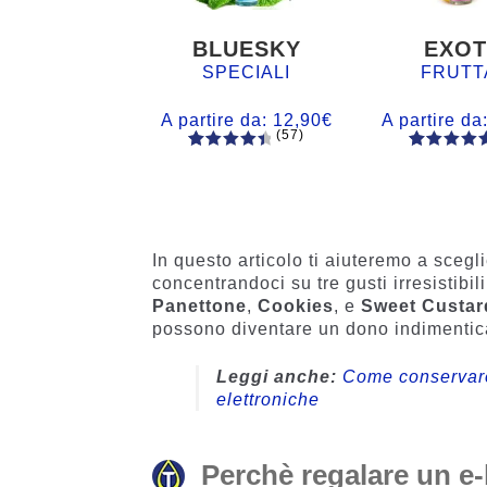
BLUESKY
EXOT
SPECIALI
FRUTT
A partire da:
12,90
€
A partire da
(57)
57
Valutato
56
Valutato
4.60
su 5
4.77
su 5
su base
su base
di
di
recensio
recensio
In questo articolo ti aiuteremo a scegl
ni
i
concentrandoci su tre gusti irresistibili
Panettone
,
Cookies
, e
Sweet Custar
possono diventare un dono indimentica
Leggi anche:
Come conservare 
elettroniche
Perchè regalare un e-