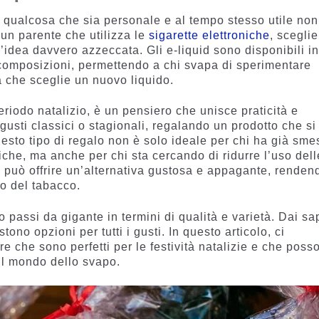
re qualcosa che sia personale e al tempo stesso utile non
un parente che utilizza le
sigarette elettroniche
, sceglie
idea davvero azzeccata. Gli e-liquid sono disponibili i
 composizioni, permettendo a chi svapa di sperimentare
a che sceglie un nuovo liquido.
eriodo natalizio, è un pensiero che unisce praticità e
 gusti classici o stagionali, regalando un prodotto che si
Questo tipo di regalo non è solo ideale per chi ha già sm
niche, ma anche per chi sta cercando di ridurre l’uso dell
id può offrire un’alternativa gustosa e appagante, renden
no del tabacco.
tto passi da gigante in termini di qualità e varietà. Dai sa
stono opzioni per tutti i gusti. In questo articolo, ci
re che sono perfetti per le festività natalizie e che poss
 il mondo dello svapo.