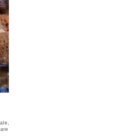
ale,
rare