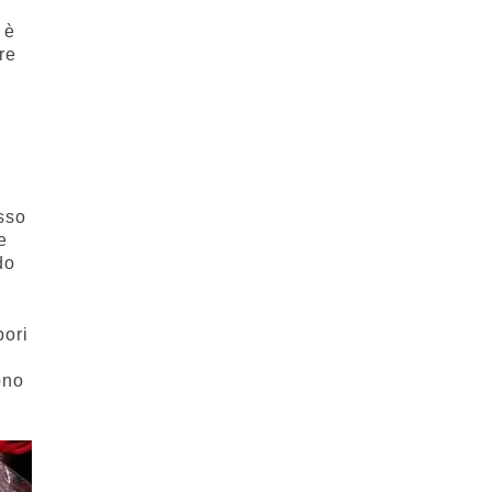
 è
re
n
esso
e
do
pori
ono