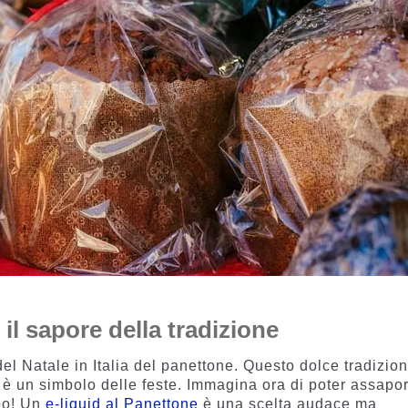
 il sapore della tradizione
el Natale in Italia del panettone. Questo dolce tradizion
i, è un simbolo delle feste. Immagina ora di poter assapo
apo! Un
e-liquid al Panettone
è una scelta audace ma